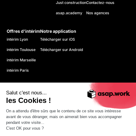
Just construction
Contactez-nous
asap.academy
Nos agences
Offres d'intérim
Notre application
intérim Lyon
Télécharger sur iOS
intérim Toulouse
Télécharger sur Android
intérim Marseille
intérim Paris
Salut c'est nous...
les Cookies !
On a attendu d'être sûrs que le contenu de ce site vous intéresse
© 2026 asap. Tous droits réservés.
avant de vous déranger, mais on aimerait bien vous accompagner
Politique de confidentialité
pendant votre visite...
CGU
C'est OK pour vous ?
Mentions légales