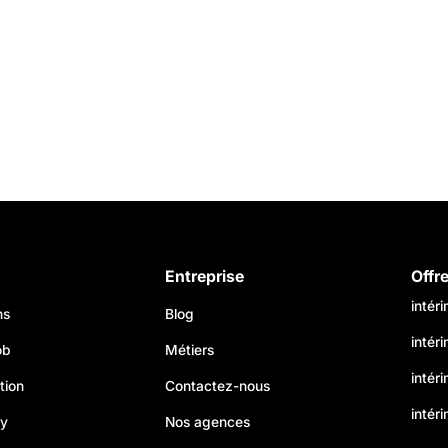
Entreprise
Offr
intér
ns
Blog
intér
ob
Métiers
intér
tion
Contactez-nous
intéri
my
Nos agences