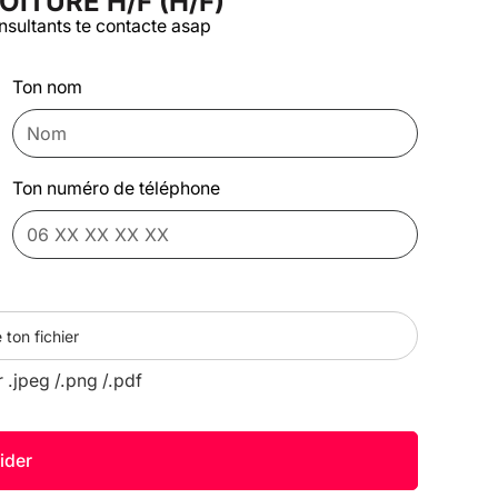
ITURE H/F (H/F)
nsultants te contacte asap
Ton nom
Ton numéro de téléphone
 ton fichier
r .jpeg /.png /.pdf