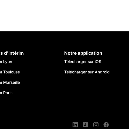
es d'intérim
Notre application
im Lyon
Télécharger sur iOS
im Toulouse
Télécharger sur Android
im Marseille
m Paris
s réglementations. Personnalisez vos préférences pour contrôler