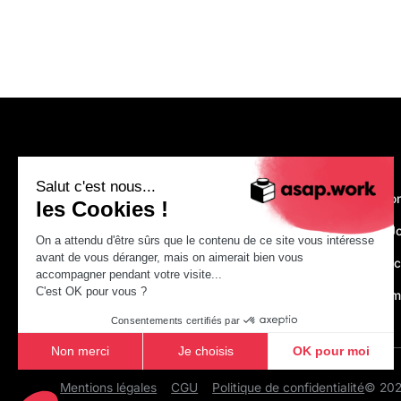
asap.work
Salut c'est nous...
Nous recruto
les Cookies !
Make Your J
On a attendu d'être sûrs que le contenu de ce site vous intéresse
avant de vous déranger, mais on aimerait bien vous
Just construc
accompagner pendant votre visite...
C'est OK pour vous ?
asap.acade
Consentements certifiés par
Non merci
Je choisis
OK pour moi
Axeptio consent
Plateforme de Gestion du Consentement : Personnalisez vo
Mentions légales
CGU
Politique de confidentialité
© 2026
Notre plateforme vous permet d'adapter et de gérer vos param