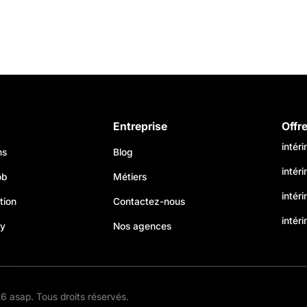
Entreprise
Offr
intér
ns
Blog
intér
ob
Métiers
intér
tion
Contactez-nous
intéri
my
Nos agences
s Options
 asap. Tous droits réservés.
ètres de confidentialité, en garantissant la conformité avec le