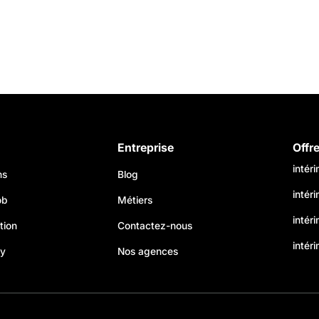
Entreprise
Offr
intér
ns
Blog
intér
ob
Métiers
intér
tion
Contactez-nous
intéri
my
Nos agences
s Options