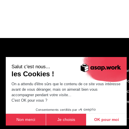
asap.work
Salut c'est nous...
Nous recruto
les Cookies !
Make Your J
On a attendu d'être sûrs que le contenu de ce site vous intéresse
avant de vous déranger, mais on aimerait bien vous
Just construc
accompagner pendant votre visite...
C'est OK pour vous ?
asap.acade
Consentements certifiés par
Non merci
Je choisis
OK pour moi
Axeptio consent
Plateforme de Gestion du Consentement : Personnalisez vo