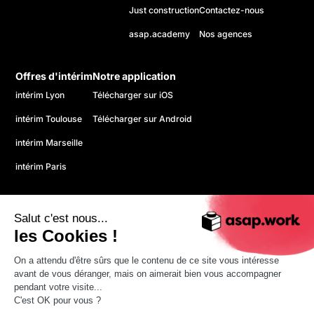
Just construction
Contactez-nous
asap.academy
Nos agences
Offres d'intérim
Notre application
intérim Lyon
Télécharger sur iOS
intérim Toulouse
Télécharger sur Android
intérim Marseille
intérim Paris
Salut c'est nous...
les Cookies !
On a attendu d'être sûrs que le contenu de ce site vous intéresse
© 2026 asap. Tous droits réservés.
avant de vous déranger, mais on aimerait bien vous accompagner
Politique de confidentialité
pendant votre visite...
CGU
C'est OK pour vous ?
Mentions légales