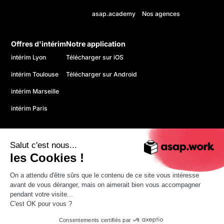
asap.academy
Nos agences
Offres d'intérim
Notre application
intérim Lyon
Télécharger sur iOS
intérim Toulouse
Télécharger sur Android
intérim Marseille
intérim Paris
Salut c'est nous...
les Cookies !
On a attendu d'être sûrs que le contenu de ce site vous intéresse
© 2026 asap. Tous droits réservés.
avant de vous déranger, mais on aimerait bien vous accompagner
Politique de confidentialité
pendant votre visite...
CGU
C'est OK pour vous ?
Mentions légales
Consentements certifiés par