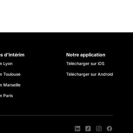
es d'intérim
Notre application
im Lyon
Télécharger sur iOS
im Toulouse
Télécharger sur Android
im Marseille
m Paris
s réglementations. Personnalisez vos préférences pour contrôler