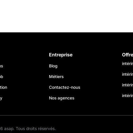
Entreprise
Offr
intér
ns
Blog
intér
ob
Métiers
intér
tion
Contactez-nous
intéri
my
Nos agences
s Options
 asap. Tous droits réservés.
ètres de confidentialité, en garantissant la conformité avec le