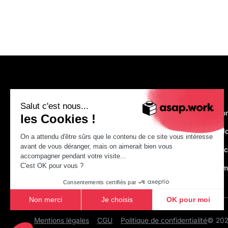
asap.work
Salut c'est nous...
Nous recruto
les Cookies !
Make Your J
On a attendu d'être sûrs que le contenu de ce site vous intéresse
avant de vous déranger, mais on aimerait bien vous
Just construc
accompagner pendant votre visite...
C'est OK pour vous ?
asap.acade
Consentements certifiés par
Non merci
Je choisis
OK pour moi
Axeptio consent
Plateforme de Gestion du Consentement : Personnalisez vo
Mentions légales
CGU
Politique de confidentialité
© 2026
Notre plateforme vous permet d'adapter et de gérer vos param