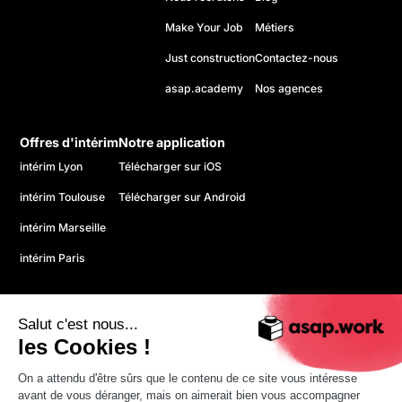
Make Your Job
Métiers
Just construction
Contactez-nous
asap.academy
Nos agences
Offres d'intérim
Notre application
intérim Lyon
Télécharger sur iOS
intérim Toulouse
Télécharger sur Android
intérim Marseille
intérim Paris
Salut c'est nous...
les Cookies !
On a attendu d'être sûrs que le contenu de ce site vous intéresse
© 2026 asap. Tous droits réservés.
avant de vous déranger, mais on aimerait bien vous accompagner