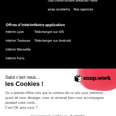
Just construction
Contactez-nous
asap.academy
Nos agences
Offres d'intérim
Notre application
intérim Lyon
Télécharger sur iOS
intérim Toulouse
Télécharger sur Android
intérim Marseille
intérim Paris
Salut c'est nous...
les Cookies !
On a attendu d'être sûrs que le contenu de ce site vous intéresse
© 2026 asap. Tous droits réservés.
avant de vous déranger, mais on aimerait bien vous accompagner
Politique de confidentialité
pendant votre visite...
CGU
C'est OK pour vous ?
Mentions légales
Consentements certifiés par