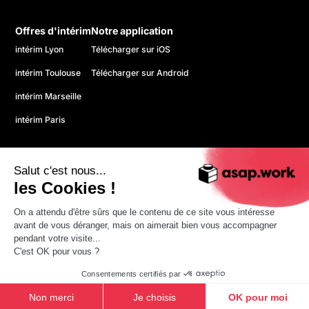
Offres d'intérim
Notre application
intérim Lyon
Télécharger sur iOS
intérim Toulouse
Télécharger sur Android
intérim Marseille
intérim Paris
Salut c'est nous...
les Cookies !
On a attendu d'être sûrs que le contenu de ce site vous intéresse
© 2026 asap. Tous droits réservés.
avant de vous déranger, mais on aimerait bien vous accompagner
Politique de confidentialité
pendant votre visite...
CGU
C'est OK pour vous ?
Mentions légales
Consentements certifiés par
Non merci
Je choisis
OK pour moi