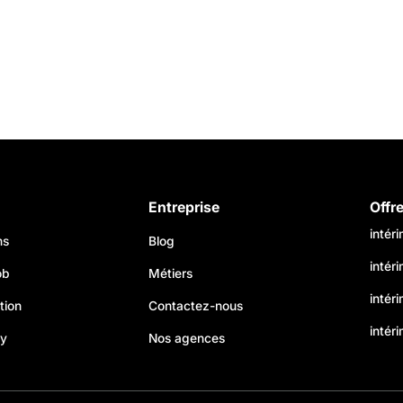
Entreprise
Offr
intér
ns
Blog
intér
ob
Métiers
intér
tion
Contactez-nous
intéri
my
Nos agences