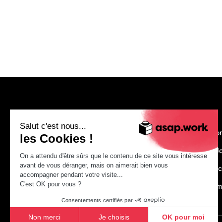
asap.work
Salut c'est nous...
Nous recruto
les Cookies !
Make Your J
On a attendu d'être sûrs que le contenu de ce site vous intéresse
avant de vous déranger, mais on aimerait bien vous
Just construc
accompagner pendant votre visite...
C'est OK pour vous ?
asap.acade
Consentements certifiés par
Non merci
Je choisis
OK pour moi