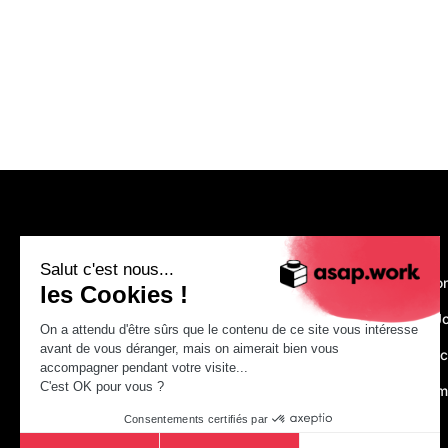
asap.work
Salut c'est nous...
Nous recruto
les Cookies !
Make Your J
On a attendu d'être sûrs que le contenu de ce site vous intéresse
avant de vous déranger, mais on aimerait bien vous
Just construc
accompagner pendant votre visite...
C'est OK pour vous ?
asap.acade
Consentements certifiés par