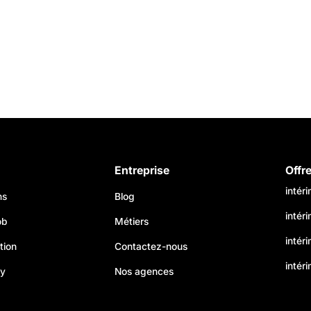
Entreprise
Offr
intér
ns
Blog
intér
ob
Métiers
intér
tion
Contactez-nous
intéri
my
Nos agences