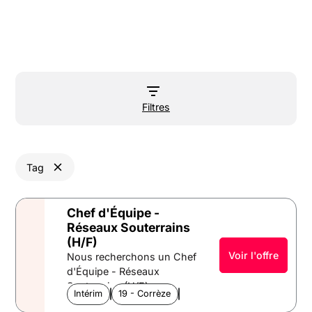
Filtres
Tag
Chef d'Équipe -
Réseaux Souterrains
(H/F)
Voir l'offre
Nous recherchons un Chef
d'Équipe - Réseaux
Souterrains (H/F) sur
Intérim
Télécom et énergies
19 - Corrèze
Limousin
Argentat. Tu assureras